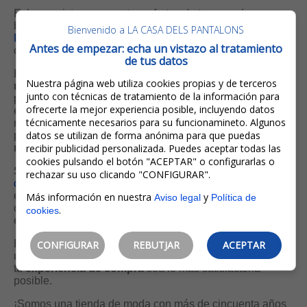
Echa un vistazo a nuestras ofertas de temporada en
bolsos y complementos. En nuestra sección
MEJOR
Bienvenido a LA CASA DELS PANTALONS
PRECIO
encontrarás las mejores marcas al mejor precio,
Antes de empezar: echa un vistazo al tratamiento
con descuentos de hasta el 50%.
de tus datos
En el menú desplegable, bajo el encabezado "
¿Qué más
Nuestra página web utiliza cookies propias y de terceros
necesita?
", puedes hacer tu búsqueda por tipo de
junto con técnicas de tratamiento de la información para
producto. Es probablemente la forma más fácil de
ofrecerte la mejor experiencia posible, incluyendo datos
encontrar lo que estás buscando. Si conoces un código,
técnicamente necesarios para su funcionamineto. Algunos
número de referencia o nombre específicos, también
datos se utilizan de forma anónima para que puedas
puedes utilizar la sección "
Encuentre aquí lo que
necesita
recibir publicidad personalizada. Puedes aceptar todas las
".
cookies pulsando el botón "ACEPTAR" o configurarlas o
Si quieres que te asesoremos, puedes enviarnos un
rechazar su uso clicando "CONFIGURAR".
correo electrónico
. También puedes llamarnos o
enviarnos un
whatsapp
al 972 30 27 46 en horario
Más información en nuestra
y
Aviso legal
Política de
comercial (puede consultarlo en la sección de contacto) y
.
cookies
estaremos encantados de ayudarte personalmente.
En persona, teléfono u
online
, no importa el medio que
CONFIGURAR
REBUTJAR
ACEPTAR
utilices, nuestro objetivo es y será siempre el mismo: que
tu
experiencia de compra
sea lo más satisfactoria
posible.
¡Somos una tienda de moda con más de cincuenta años