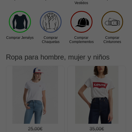
Vestidos
Jerséys
Chaquetas
Complementos
Cinturones
Comprar Jerséys
Comprar
Comprar
Comprar
Chaquetas
Complementos
Cinturones
Bufandas y pañuelos
Calcetines
Ropa para hombre, mujer y niños
Calzado
Gabardina invierno hombre
Gabardina verano hombre
Pana mujer
Ropa interior
25,00€
35,00€