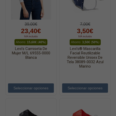
39,00€
7,00€
23,40€
3,50€
IVA incluido
IVA incluido
Ahorro:
15,60€
(
40%
)
Ahorro:
3,50€
(
50%
)
Levi's Camiseta De
Levi’s® Mascarilla
Mujer M/l 69555-0000
Facial Reutilizable
Blanca
Reversible Unisex De
Tela 38089-0032 Azul
Marino
Seleccionar opciones
Seleccionar opciones