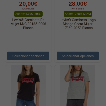
20,00€
28,00€
IVA incluido
IVA incluido
Ahorro:
5,00€
(
20%
)
Ahorro:
7,00€
(
20%
)
Levi’s® Camiseta De
Levi’s® Camiseta Logo
Mujer M/c 39185-0006
Manga Corta Mujer
Blanca
17369-0053 Blanca
Seleccionar opciones
Seleccionar opciones