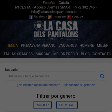
·
Español
Català
·
·
·
MI CESTA
Acceso Clientes SMART
972 302 746
·
info@lacasadelspantalons.cat
Facebook
Instagram
Youtube
TIENDA
PRIMAVERA-VERANO
VAQUEROS
HOMBRE
MUJER
TALLAS GRANDES
MARCAS
MEJOR PRECIO
BLOG
CONTACTO
Buscador
¿No encuentras lo que buscas?
Evíanos una sugerencia
Filtrar por genero