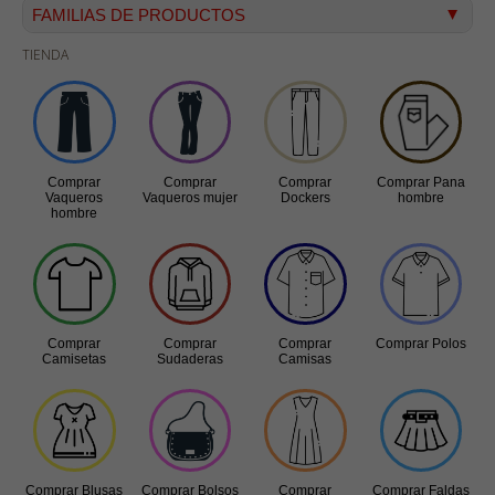
FAMILIAS DE PRODUCTOS
TIENDA
Vaqueros hombre
Vaqueros mujer
Dockers
Pana hombre
Comprar
Comprar
Comprar
Comprar Pana
Camisetas
Vaqueros
Vaqueros mujer
Dockers
hombre
hombre
Bermudas
Sudaderas
Camisas
Polos
Comprar
Comprar
Comprar
Comprar Polos
Camisetas
Sudaderas
Camisas
Blusas
Bolsos
Vestidos
Faldas
Comprar Blusas
Comprar Bolsos
Comprar
Comprar Faldas