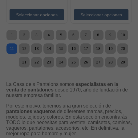
Seleccionar opciones
Seleccionar opciones
1
2
3
4
5
6
7
8
9
10
11
12
13
14
15
16
17
18
19
20
21
22
23
24
25
26
27
28
29
La Casa dels Pantalons somos
especialistas en la
venta de pantalones
desde 1970, año de fundación de
nuestra empresa familiar.
Por este motivo, tenemos una gran selección de
pantalones vaqueros
de diferentes marcas, precios,
modelos, tejidos y colores. En esta sección encontrarás
TODO lo que necesitas para vestirte: camisetas, camisas,
vaqueros, pantalones, accesorios, etc. En definitiva, la
mejor ropa para hombre y mujer.