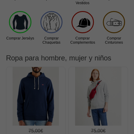
Vestidos
Jerséys
Chaquetas
Complementos
Cinturones
Comprar Jerséys
Comprar
Comprar
Comprar
Chaquetas
Complementos
Cinturones
Bufandas y pañuelos
Calcetines
Ropa para hombre, mujer y niños
Calzado
Gabardina invierno hombre
Gabardina verano hombre
Pana mujer
Ropa interior
75,00€
75,00€