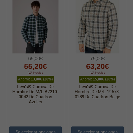
69,00€
79,00€
55,20€
63,20€
IVA incluido
IVA incluido
Ahorro:
13,80€
(
20%
)
Ahorro:
15,80€
(
20%
)
Levi's® Camisa De
Levi's® Camisa De
Hombre De M/l A7210-
Hombre De M/l 19573-
0042 De Cuadros
0289 De Cuadros Beige
Azules
Seleccionar opciones
Seleccionar opciones