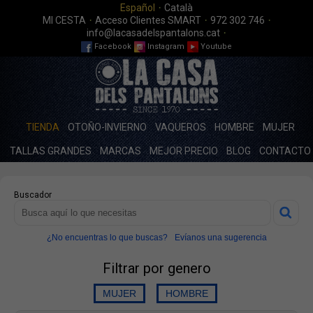
·
Español
Català
·
·
·
MI CESTA
Acceso Clientes SMART
972 302 746
·
info@lacasadelspantalons.cat
Facebook
Instagram
Youtube
TIENDA
OTOÑO-INVIERNO
VAQUEROS
HOMBRE
MUJER
TALLAS GRANDES
MARCAS
MEJOR PRECIO
BLOG
CONTACTO
Buscador
¿No encuentras lo que buscas?
Evíanos una sugerencia
Filtrar por genero