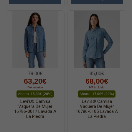
79,00€
85,00€
63,20€
68,00€
IVA incluido
IVA incluido
Ahorro:
15,80€
(
20%
)
Ahorro:
17,00€
(
20%
)
Levi's® Camisa
Levi's® Camisa
Vaquera De Mujer
Vaquera De Mujer
16786-0017 Lavada A
16786-0105 Lavada A
La Piedra
La Piedra