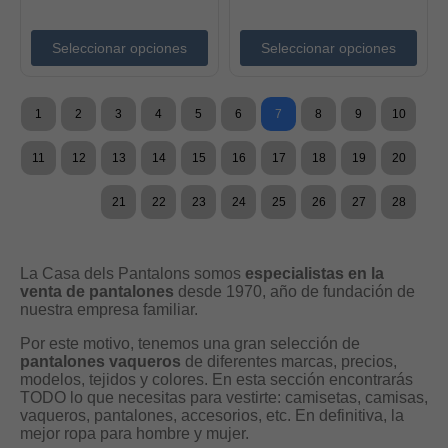
Seleccionar opciones
Seleccionar opciones
1
2
3
4
5
6
7
8
9
10
11
12
13
14
15
16
17
18
19
20
21
22
23
24
25
26
27
28
La Casa dels Pantalons somos
especialistas en la
venta de pantalones
desde 1970, año de fundación de
nuestra empresa familiar.
Por este motivo, tenemos una gran selección de
pantalones vaqueros
de diferentes marcas, precios,
modelos, tejidos y colores. En esta sección encontrarás
TODO lo que necesitas para vestirte: camisetas, camisas,
vaqueros, pantalones, accesorios, etc. En definitiva, la
mejor ropa para hombre y mujer.