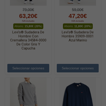
79,00€
59,00€
63,20€
47,20€
IVA incluido
IVA incluido
Ahorro:
15,80€
(
20%
)
Ahorro:
11,80€
(
20%
)
Levi’s® Sudadera De
Levi’s® Sudadera De
Hombre Con
Hombre 35909-0001
Cremallera 34584-0000
Azul Marino
De Color Gris Y
Capucha
Seleccionar opciones
Seleccionar opciones