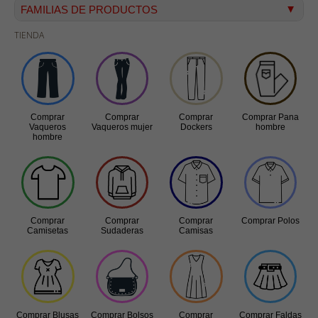
FAMILIAS DE PRODUCTOS
TIENDA
Vaqueros hombre
Vaqueros mujer
Dockers
Pana hombre
Comprar
Comprar
Comprar
Comprar Pana
Camisetas
Vaqueros
Vaqueros mujer
Dockers
hombre
hombre
Bermudas
Sudaderas
Camisas
Polos
Comprar
Comprar
Comprar
Comprar Polos
Camisetas
Sudaderas
Camisas
Blusas
Bolsos
Vestidos
Faldas
Comprar Blusas
Comprar Bolsos
Comprar
Comprar Faldas