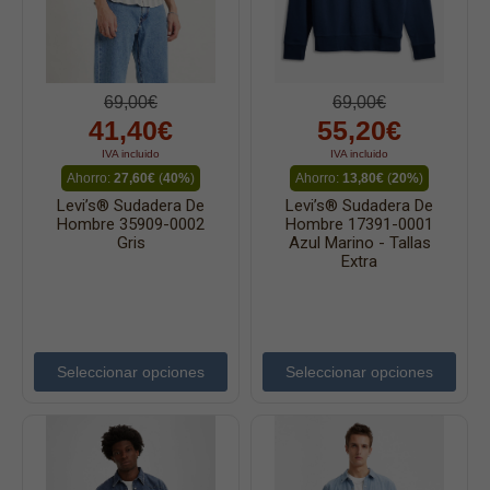
69,00€
69,00€
41,40€
55,20€
IVA incluido
IVA incluido
Ahorro:
27,60€
(
40%
)
Ahorro:
13,80€
(
20%
)
Levi’s® Sudadera De
Levi’s® Sudadera De
Hombre 35909-0002
Hombre 17391-0001
Gris
Azul Marino - Tallas
Extra
Seleccionar opciones
Seleccionar opciones