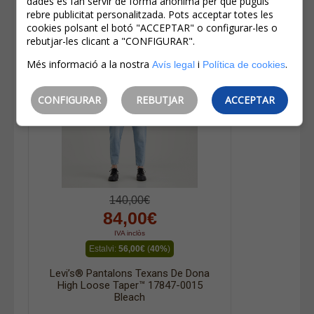
dades es fan servir de forma anònima per que puguis
rebre publicitat personalitzada. Pots acceptar totes les
cookies polsant el botó "ACCEPTAR" o configurar-les o
rebutjar-les clicant a "CONFIGURAR".
Més informació a la nostra
i
.
Avís legal
Política de cookies
CONFIGURAR
REBUTJAR
ACCEPTAR
140,00€
84,00€
IVA inclòs
Estalvi:
56,00€
(
40%
)
Levi’s® Pantalons Texans De Dona
High Loose Taper™ 17847-0015
Bleach