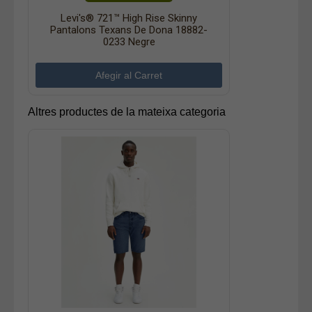
Levi's® 721™ High Rise Skinny
Pantalons Texans De Dona 18882-
0233 Negre
Altres productes de la mateixa categoria