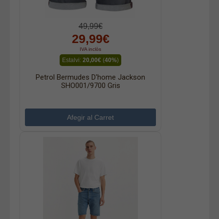
49,99€
29,99€
IVA inclòs
Estalvi:
20,00€
(
40%
)
Petrol Bermudes D'home Jackson
SHO001/9700 Gris