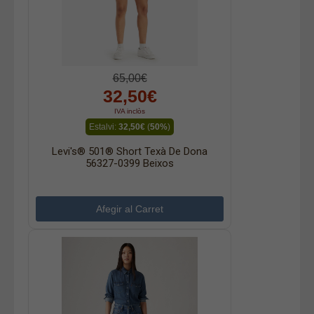
65,00€
32,50€
IVA inclòs
Estalvi:
32,50€
(
50%
)
Levi's® 501® Short Texà De Dona
56327-0399 Beixos