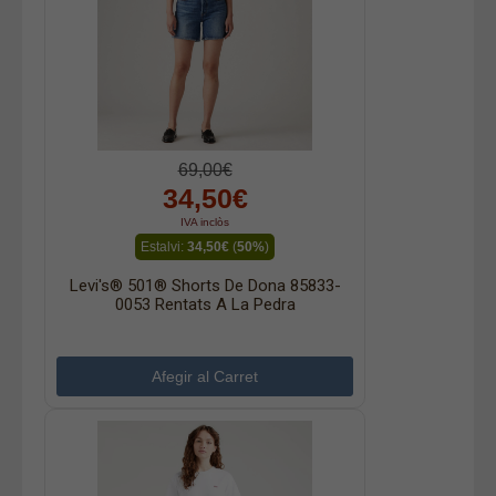
69,00€
34,50€
IVA inclòs
Estalvi:
34,50€
(
50%
)
Levi's® 501® Shorts De Dona 85833-
0053 Rentats A La Pedra