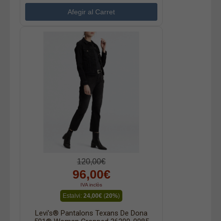
120,00€
96,00€
IVA inclòs
Estalvi:
24,00€
(
20%
)
Levi’s® Pantalons Texans De Dona