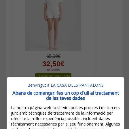
65,00€
32,50€
IVA inclòs
Estalvi:
32,50€
(
50%
)
Benvingut a LA CASA DELS PANTALONS
Levi's® 501® Short Texà De Dona
56327-0243 Blanc
Abans de començar: fes un cop d'ull al tractament
de les teves dades
La nostra pàgina web fa servir cookies pròpies i de tercers
junt amb tècniques de tractament de la informació per
oferir-te la millor experiència possible, incloent dades
tècnicament necessàries per al seu funcionament. Algunes
Altres productes de la mateixa marca