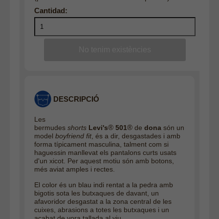
DESCRIPCIÓ
Les
®
®
bermudes
shorts
Levi's
501
de
dona
són un
model
boyfriend fit
, és a dir, desgastades i amb
forma típicament masculina, talment com si
haguessin manllevat els pantalons curts usats
d'un xicot. Per aquest motiu són amb botons,
més aviat amples i rectes.
El color és un blau indi rentat a la pedra amb
bigotis sota les butxaques de davant, un
afavoridor desgastat a la zona central de les
cuixes, abrasions a totes les butxaques i un
acabat de vora tallada al viu.