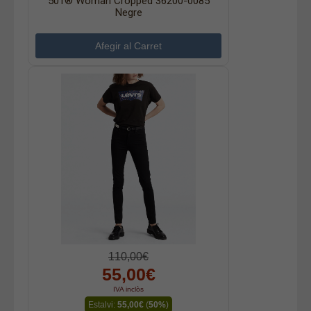
501® Woman Cropped 36200-0085
Negre
110,00€
55,00€
IVA inclòs
Estalvi:
55,00€
(
50%
)