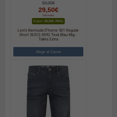
59,00€
29,50€
IVA inclòs
Estalvi:
29,50€
(
50%
)
Levi's Bermuda D'home 501 Regular
Short 36512-0092 Texà Blau Mig -
Talles Extra