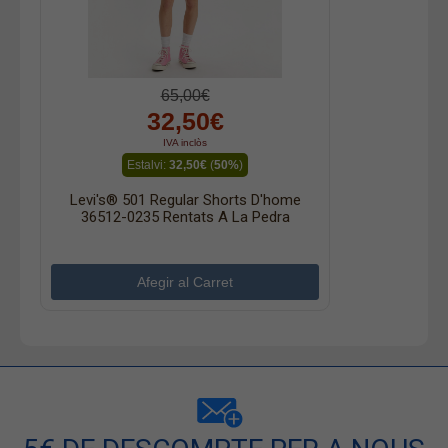
65,00€
32,50€
IVA inclòs
Estalvi:
32,50€
(
50%
)
Levi's® 501 Regular Shorts D'home
36512-0235 Rentats A La Pedra