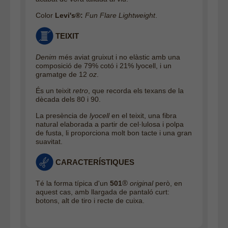
Color
Levi's®:
Fun Flare Lightweight
.
TEIXIT
Denim
més aviat gruixut i no elàstic amb una
composició de 79% cotó i 21% lyocell, i un
gramatge de 12
oz
.
És un teixit
retro
, que recorda els texans de la
dècada dels 80 i 90.
La presència de
lyocell
en el teixit, una fibra
natural elaborada a partir de cel·lulosa i polpa
de fusta, li proporciona molt bon tacte i una gran
suavitat.
CARACTERÍSTIQUES
®
Té la forma típica d'un
501
original
però, en
aquest cas, amb llargada de pantaló curt:
botons, alt de tiro i recte de cuixa.