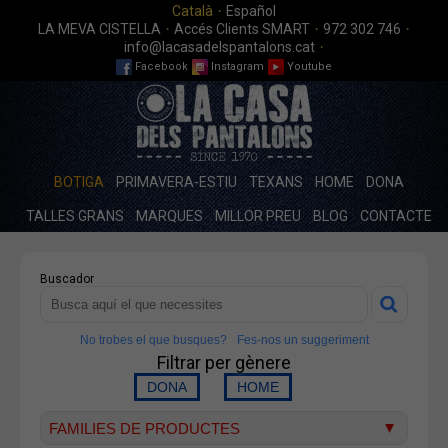
·
Català
Español
·
·
·
LA MEVA CISTELLA
Accés Clients SMART
972 302 746
·
info@lacasadelspantalons.cat
Facebook
Instagram
Youtube
BOTIGA
PRIMAVERA-ESTIU
TEXANS
HOME
DONA
TALLES GRANS
MARQUES
MILLOR PREU
BLOG
CONTACTE
Buscador
No trobes el que busques?
Fes-nos un suggeriment
Filtrar per gènere
FAMILIES DE PRODUCTES