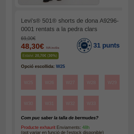
Accessoris
Cinturons
Levi's® 501® shorts de dona A9296-
Bufandes i mocadors
0001 rentats a la pedra clars
Calçat
69,00€
Gavardina estiu home
31 punts
48,30€
IVA inclòs
Gavardina hivern home
Estalvi:
20,70€
(
30%
)
Mitjons
Opció escollida:
W25
Pana dona
Roba interior
W25
W26
W27
W28
W29
W30
W31
W32
W33
Com puc saber la talla de bermudes?
Producte exhaurit
Enviaments:
48h
(pot variar en funció de l'estock disponible)