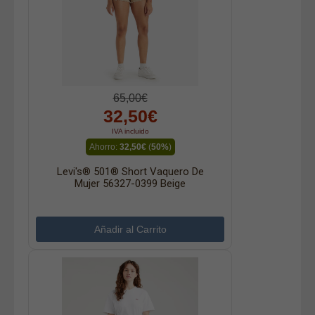
65,00€
32,50€
IVA incluido
Ahorro:
32,50€
(
50%
)
Levi's® 501® Short Vaquero De
Mujer 56327-0399 Beige