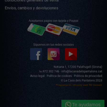
Condiciones generales de venta
Envíos, cambios y devoluciones
Aceptamos pagos con tarjeta y Paypal
Síguenos en las redes sociales
Notiaria 1, 17200 Palafrugell (Girona)
972 302 746
info@lacasadelspantalons.cat
Tel.
·
Aviso legal
Política de cookies
Politica de privacidad
·
·
© La Casa dels Pantalons 2019
Programació i disseny web
TIC Serveis
Te ayudamos