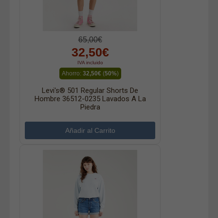
65,00€
32,50€
IVA incluido
Ahorro:
32,50€
(
50%
)
Levi's® 501 Regular Shorts De
Hombre 36512-0235 Lavados A La
Piedra