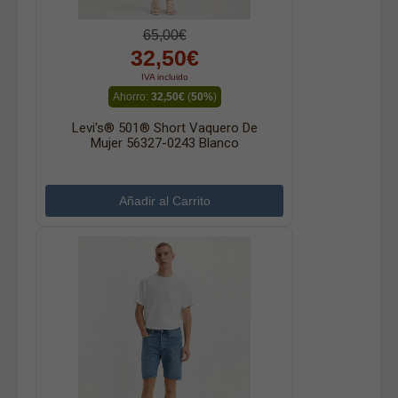
65,00€
32,50€
IVA incluido
Ahorro:
32,50€
(
50%
)
Levi's® 501® Short Vaquero De
Mujer 56327-0243 Blanco