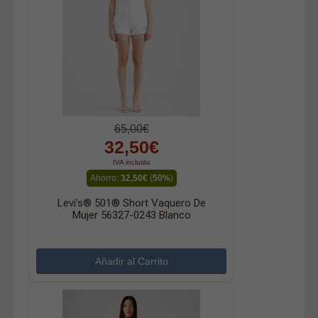
65,00€
32,50€
IVA incluido
Ahorro:
32,50€
(
50%
)
Levi's® 501® Short Vaquero De
Mujer 56327-0243 Blanco