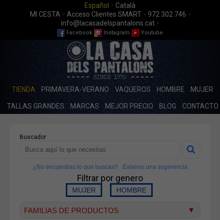
·
Español
Català
·
·
·
MI CESTA
Acceso Clientes SMART
972 302 746
·
info@lacasadelspantalons.cat
Facebook
Instagram
Youtube
TIENDA
PRIMAVERA-VERANO
VAQUEROS
HOMBRE
MUJER
TALLAS GRANDES
MARCAS
MEJOR PRECIO
BLOG
CONTACTO
Buscador
¿No encuentras lo que buscas?
Evíanos una sugerencia
Filtrar por genero
FAMILIAS DE PRODUCTOS