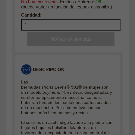
No hay existencias
Envíos / Entrega:
48h
(puede variar en función del estock disponible)
DESCRIPCIÓN
Las
®
®
bermudas
shorts
Levi's
501
de
mujer
son
un modelo
boyfriend fit
, es decir, desgastadas y
con forma típicamente masculina, como si
hubieran tomado los pantalones cortos usados
de un muchacho. Por este motivo son con
botones, más bien anchos y rectos.
El color es un azul índigo lavado a la piedra con
bigotes bajo los bolsillos delanteros, un
favorecedor desgastado en la zona central de