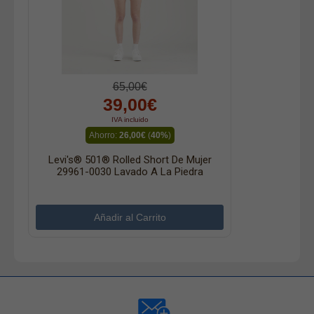
65,00€
39,00€
IVA incluido
Ahorro:
26,00€
(
40%
)
Levi's® 501® Rolled Short De Mujer
29961-0030 Lavado A La Piedra