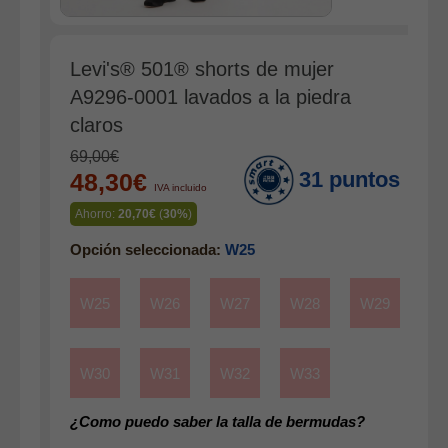
Complementos
Cinturones
Levi's® 501® shorts de mujer
Bufandas y pañuelos
A9296-0001 lavados a la piedra
Calcetines
claros
Calzado
69,00€
31 puntos
48,30€
Gabardina invierno hombre
IVA incluido
Gabardina verano hombre
Ahorro:
20,70€
(
30%
)
Pana mujer
Opción seleccionada:
W25
Ropa interior
W25
W26
W27
W28
W29
W30
W31
W32
W33
¿Como puedo saber la talla de bermudas?