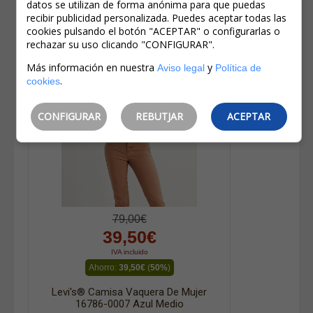
datos se utilizan de forma anónima para que puedas
Otros productos de la misma marca
recibir publicidad personalizada. Puedes aceptar todas las
cookies pulsando el botón "ACEPTAR" o configurarlas o
rechazar su uso clicando "CONFIGURAR".
Más información en nuestra
y
Aviso legal
Política de
.
cookies
CONFIGURAR
REBUTJAR
ACEPTAR
79,00€
39,50€
IVA incluido
Ahorro:
39,50€
(
50%
)
Levi's® Camisa Vaquera De Mujer
16786-0007 Azul Medio