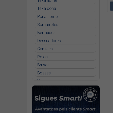
Texà home
Dockers Smart 360 flex
Texà dona
California Khaki Skinny
Pana home
Dockers Go Airweave Chino Slim
Samarretes
Dockers Go Active Flex Chino
Bermudes
Skinny
Dessuadores
Camises
Polos
Bruses
Bosses
Vestits
Faldilles
Jerseis
Jaquetes