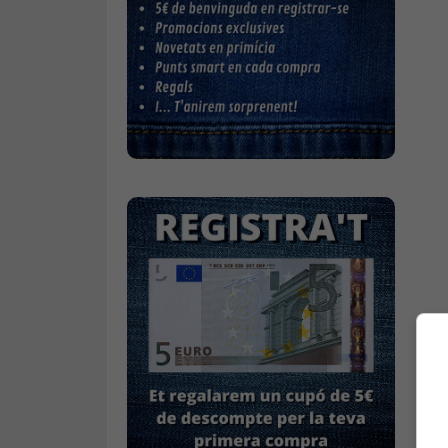
Accessoris
Cinturons
Bufandes i mocadors
Calçat
Gavardina estiu home
Gavardina hivern home
Mitjons
Pana dona
Roba interior