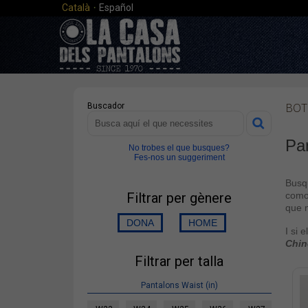
·
Català
Español
BOT
Buscador
Pa
No trobes el que busques?
Fes-nos un suggeriment
Busq
Filtrar per gènere
comod
que 
I si 
Chin
Filtrar per talla
Pantalons Waist (in)