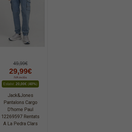
49,99€
29,99€
IVA inclòs
Estalvi:
20,00€
(
40%
)
Jack&Jones
Pantalons Cargo
D'home Paul
12269597 Rentats
A La Pedra Clars