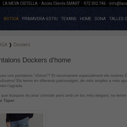
·
·
·
LA MEVA CISTELLA
Accés Clients SMART
972 302 746
info@laca
BOTIGA
PRIMAVERA-ESTIU
TEXANS
HOME
DONA
TALLES 
IGA
❱
Dockers
ntalons Dockers d'home
ues uns pantalons "chinos"? Et recomanem especialment els nostres 
íssims! Els tenim en diferents patronatges, de més amples a més ajust
més t'agrada.
el que busques és anar cómode però amb un toc més elegant, no tenim
o Taper
.