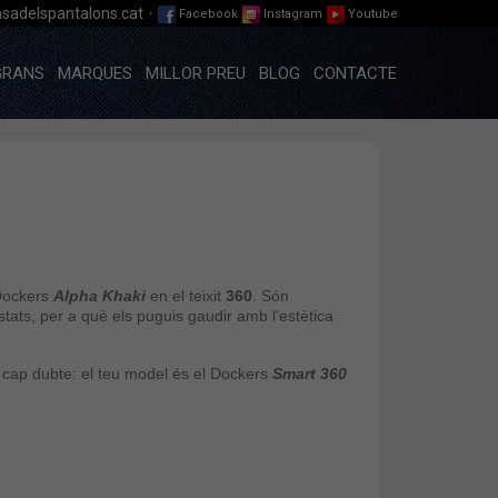
·
sadelspantalons.cat
Facebook
Instagram
Youtube
GRANS
MARQUES
MILLOR PREU
BLOG
CONTACTE
Dockers
Alpha Khaki
en el teixit
360
. Són
ats, per a què els puguis gaudir amb l'estètica
 cap dubte: el teu model és el Dockers
Smart 360