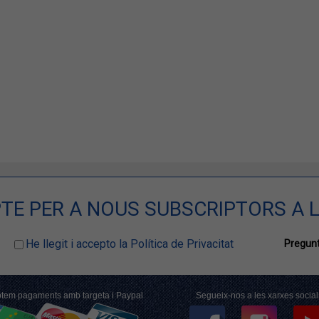
TE PER A NOUS SUBSCRIPTORS A L
He llegit i accepto la Política de Privacitat
Pregunt
tem pagaments amb targeta i Paypal
Segueix-nos a les xarxes social