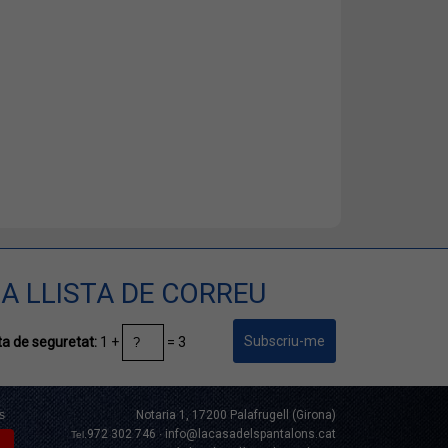
A LLISTA DE CORREU
1 +
= 3
a de seguretat:
s
Notaria 1, 17200 Palafrugell (Girona)
972 302 746
info@lacasadelspantalons.cat
Tel.
·