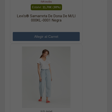
IVA inclòs
Estalvi:
11,70€
(
30%
)
Levi's® Samarreta De Dona De M/ll
000KL-0001 Negra