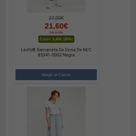
27,00€
21,60€
IVA inclòs
Estalvi:
5,40€
(
20%
)
Levi’s® Samarreta De Dona De M/c
85341-0003 Negra