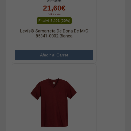
27,00€
21,60€
IVA inclòs
Estalvi:
5,40€
(
20%
)
Levi’s® Samarreta De Dona De M/c
85341-0002 Blanca