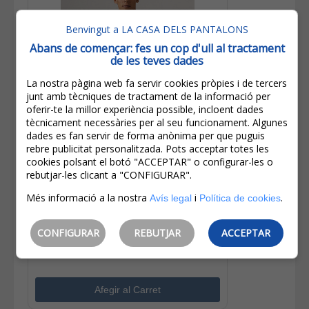
Benvingut a LA CASA DELS PANTALONS
Abans de començar: fes un cop d'ull al tractament
de les teves dades
La nostra pàgina web fa servir cookies pròpies i de tercers
junt amb tècniques de tractament de la informació per
oferir-te la millor experiència possible, incloent dades
tècnicament necessàries per al seu funcionament. Algunes
dades es fan servir de forma anònima per que puguis
rebre publicitat personalitzada. Pots acceptar totes les
cookies polsant el botó "ACCEPTAR" o configurar-les o
25,00€
rebutjar-les clicant a "CONFIGURAR".
20,00€
IVA inclòs
Més informació a la nostra
i
.
Avís legal
Política de cookies
Estalvi:
5,00€
(
20%
)
CONFIGURAR
REBUTJAR
ACCEPTAR
Levi's® Samarreta D'home De M/c
56605-0300 Bordeus