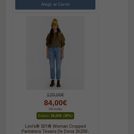
120,00€
84,00€
IVA inclòs
Estalvi:
36,00€
(
30%
)
Levi's® 501® Woman Cropped
Pantalons Texans De Dona 36200-