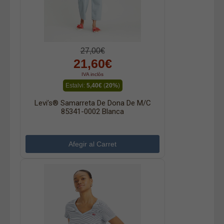
27,00€
21,60€
IVA inclòs
Estalvi:
5,40€
(
20%
)
Levi’s® Samarreta De Dona De M/c
85341-0002 Blanca