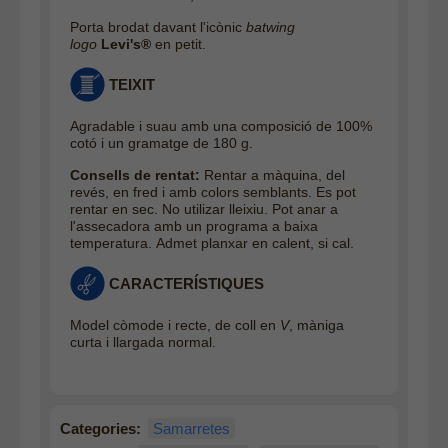
Porta brodat davant l'icònic
batwing
logo
Levi's®
en petit.
TEIXIT
Agradable i suau amb una composició de 100%
cotó i un gramatge de 180 g.
Consells de rentat:
Rentar a màquina, del
revés, en fred i amb colors semblants. Es pot
rentar en sec. No utilizar lleixiu. Pot anar a
l'assecadora amb un programa a baixa
temperatura. Admet planxar en calent, si cal
.
CARACTERÍSTIQUES
Model còmode i recte, de coll en
V
, màniga
curta i llargada normal.
Categories:
Samarretes