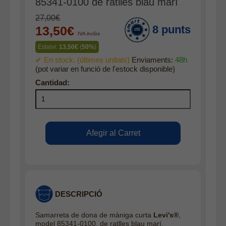
85341-0100 de ratlles blau marí
Accessoris
27,00€
Cinturons
8 punts
13,50€
IVA inclòs
Bufandes i mocadors
Estalvi:
13,50€
(
50%
)
Calçat
✔ En stock. (últimes unitats)
Enviaments:
48h
(pot variar en funció de l'estock disponible)
Gavardina estiu home
Gavardina hivern home
Mitjons
Pana dona
Roba interior
DESCRIPCIÓ
Samarreta de dona de màniga curta
Levi's®
,
model 85341-0100, de ratlles blau marí.