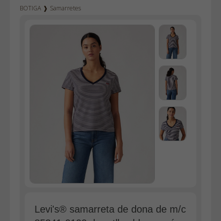
BOTIGA
❱
Samarretes
Texà home
Texà dona
Dockers
Pana home
Bermudes
Dessuadores
Camises
Polos
Bruses
Bosses
Vestits
Faldilles
Jerseis
Levi's® samarreta de dona de m/c
Jaquetes