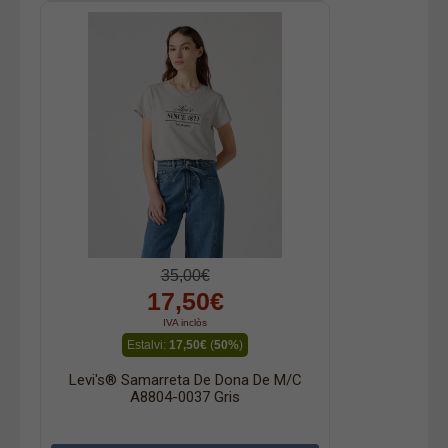
35,00€
17,50€
IVA inclòs
Estalvi:
17,50€
(
50%
)
Levi's® Samarreta De Dona De M/c
A8804-0037 Gris