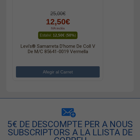
25,00€
12,50€
IVA inclòs
Estalvi:
12,50€
(
50%
)
Levi’s® Samarreta D'home De Coll V
De M/c 85641-0019 Vermella
5€ DE DESCOMPTE PER A NOUS
SUBSCRIPTORS A LA LLISTA DE