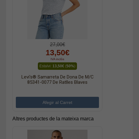
27,00€
13,50€
IVA inclòs
Estalvi:
13,50€
(
50%
)
Levi's® Samarreta De Dona De M/c
85341-0077 De Ratlles Blaves
Altres productes de la mateixa marca