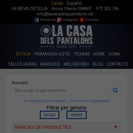
·
Català
Español
·
·
·
LA MEVA CISTELLA
Accés Clients SMART
972 302 746
·
info@lacasadelspantalons.cat
Facebook
Instagram
Youtube
BOTIGA
PRIMAVERA-ESTIU
TEXANS
HOME
DONA
TALLES GRANS
MARQUES
MILLOR PREU
BLOG
CONTACTE
Buscador
No trobes el que busques?
Fes-nos un suggeriment
Filtrar per gènere
FAMILIES DE PRODUCTES