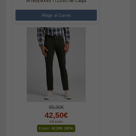
W18SEAX45 112330756 Caqui
85,00€
42,50€
IVA inclòs
Estalvi:
42,50€
(
50%
)