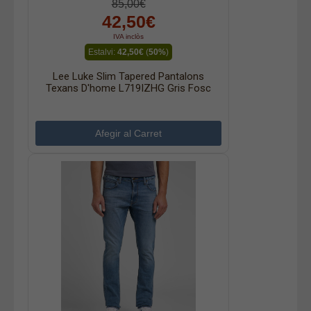
85,00€
42,50€
IVA inclòs
Estalvi:
42,50€
(
50%
)
Lee Luke Slim Tapered Pantalons
Texans D'home L719IZHG Gris Fosc