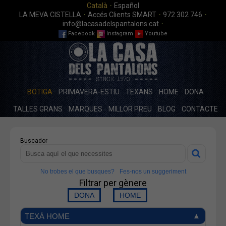
·
Català
Español
·
·
·
LA MEVA CISTELLA
Accés Clients SMART
972 302 746
·
info@lacasadelspantalons.cat
Facebook
Instagram
Youtube
BOTIGA
PRIMAVERA-ESTIU
TEXANS
HOME
DONA
TALLES GRANS
MARQUES
MILLOR PREU
BLOG
CONTACTE
Buscador
No trobes el que busques?
Fes-nos un suggeriment
Filtrar per gènere
TEXÀ HOME