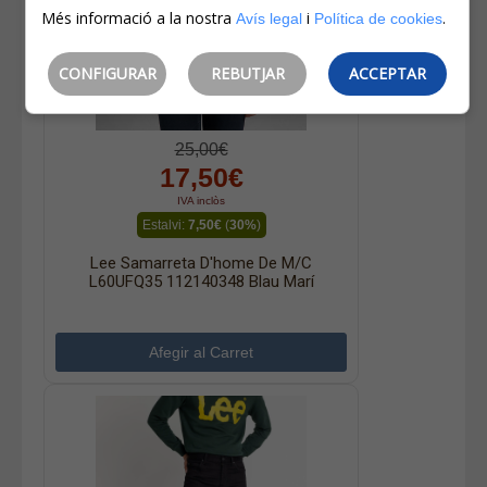
Més informació a la nostra
i
.
Avís legal
Política de cookies
CONFIGURAR
REBUTJAR
ACCEPTAR
25,00€
17,50€
IVA inclòs
Estalvi:
7,50€
(
30%
)
Lee Samarreta D'home De M/c
L60UFQ35 112140348 Blau Marí