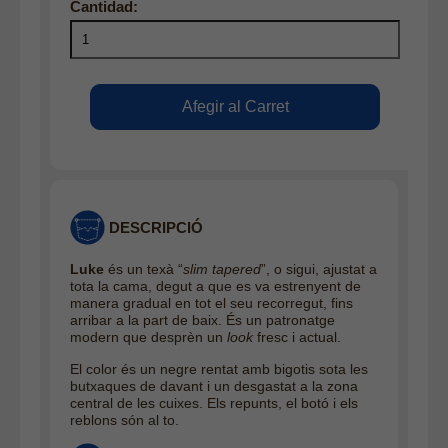
DESCRIPCIÓ
Luke
és un texà “
slim tapered
”, o sigui, ajustat a
tota la cama, degut a que es va estrenyent de
manera gradual en tot el seu recorregut, fins
arribar a la part de baix. És un patronatge
modern que desprèn un
look
fresc i actual.
El color és un negre rentat amb bigotis sota les
butxaques de davant i un desgastat a la zona
central de les cuixes. Els repunts, el botó i els
reblons són al to.