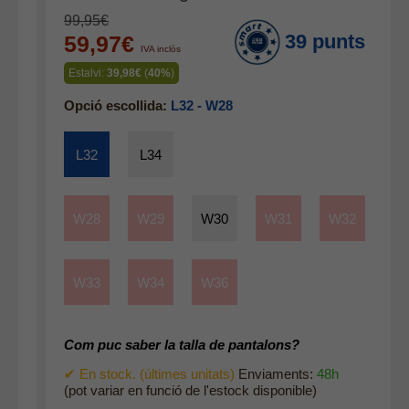
Mitjons
99,95€
39 punts
59,97€
Pana dona
IVA inclòs
Roba interior
Estalvi:
39,98€
(
40%
)
Opció escollida:
L32 - W28
L32
L34
W28
W29
W30
W31
W32
W33
W34
W36
Com puc saber la talla de pantalons?
✔ En stock. (últimes unitats)
Enviaments:
48h
(pot variar en funció de l'estock disponible)