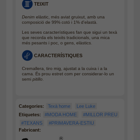
TEIXIT
Denim
elàstic, més aviat gruixut, amb una
composició de 99% cotó i 1% d'elastà.
Les seves característiques fan que sigui un texà
que recorda els teixits tradicionals, una mica
més pesants i poc, o gens, elàstics.
CARACTERÍSTIQUES
Cremallera, tiro mig, ajustat a la cuixa i a la
cama. És prou estret com per considerar-lo un
semi
pitillo
.
Categories:
Texà home
Lee Luke
Etiquetes:
#MODA HOME
#MILLOR PREU
#TEXANS
#PRIMAVERA-ESTIU
Fabricant: