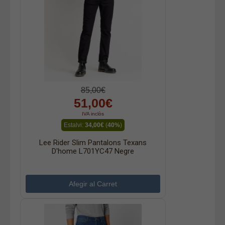
85,00€
51,00€
IVA inclòs
Estalvi:
34,00€
(
40%
)
Lee Rider Slim Pantalons Texans
D'home L701YC47 Negre