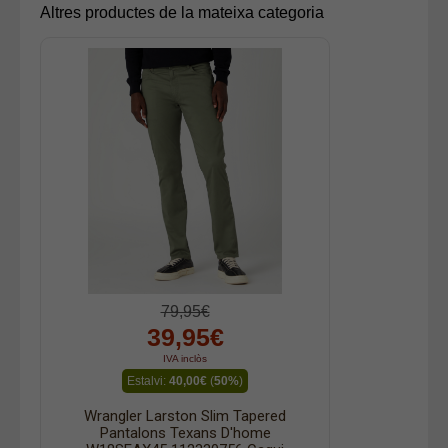
Altres productes de la mateixa categoria
79,95€
39,95€
IVA inclòs
Estalvi:
40,00€
(
50%
)
Wrangler Larston Slim Tapered
Pantalons Texans D'home