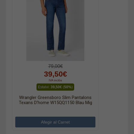
79,00€
39,50€
IVA inclòs
Estalvi:
39,50€
(
50%
)
Wrangler Greensboro Slim Pantalons
Texans D'home W15QQ1150 Blau Mig