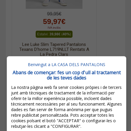
99,95€
59,97€
IVA inclòs
Estalvi:
39,98€
(
40%
)
Lee Luke Slim Tapered Pantalons
Texans D'home L719NLLT Rentats A
La Pedra Clars
Benvingut a LA CASA DELS PANTALONS
Abans de començar: fes un cop d'ull al tractament
de les teves dades
Altres productes de la mateixa marca
La nostra pàgina web fa servir cookies pròpies i de tercers
junt amb tècniques de tractament de la informació per
oferir-te la millor experiència possible, incloent dades
tècnicament necessàries per al seu funcionament. Algunes
dades es fan servir de forma anònima per que puguis
rebre publicitat personalitzada. Pots acceptar totes les
cookies polsant el botó "ACCEPTAR" o configurar-les o
rebutjar-les clicant a "CONFIGURAR".