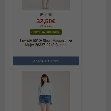
65,00€
32,50€
IVA incluido
Ahorro:
32,50€
(
50%
)
Levi's® 501® Short Vaquero De
Mujer 56327-0243 Blanco