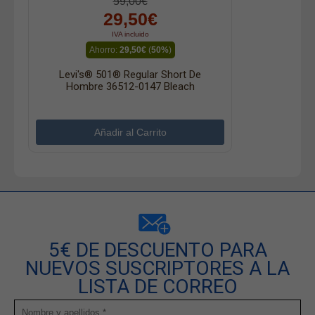
59,00€
29,50€
IVA incluido
Ahorro:
29,50€
(
50%
)
Levi's® 501® Regular Short De
Hombre 36512-0147 Bleach
5€ DE DESCUENTO PARA
NUEVOS SUSCRIPTORES A LA
LISTA DE CORREO