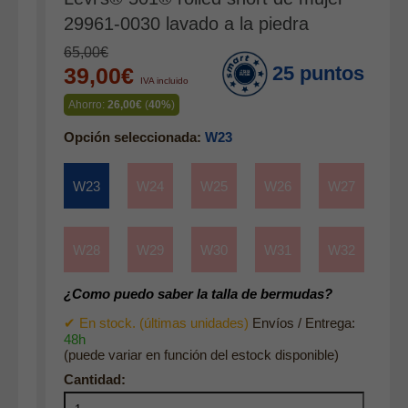
Complementos
29961-0030 lavado a la piedra
Cinturones
65,00€
25 puntos
39,00€
Bufandas y pañuelos
IVA incluido
Calcetines
Ahorro:
26,00€
(
40%
)
Calzado
Opción seleccionada:
W23
Gabardina invierno hombre
W23
W24
W25
W26
W27
Gabardina verano hombre
Pana mujer
W28
W29
W30
W31
W32
Ropa interior
¿Como puedo saber la talla de bermudas?
✔ En stock. (últimas unidades)
Envíos / Entrega:
48h
(puede variar en función del estock disponible)