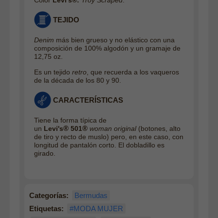
Color
Levi's®:
Troy Scraped
.
TEJIDO
Denim
más bien grueso y no elástico con una
composición de 100% algodón y un gramaje de
12,75 oz.
Es un tejido
retro
, que recuerda a los vaqueros
de la década de los 80 y 90.
CARACTERÍSTICAS
Tiene la forma típica de
®
®
un
Levi's
501
woman original
(botones, alto
de tiro y recto de muslo) pero, en este caso, con
longitud de pantalón corto. El dobladillo es
girado.
Categorías:
Bermudas
Etiquetas:
#MODA MUJER