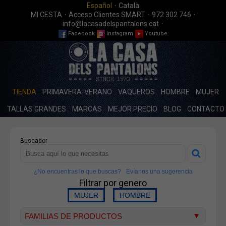
·
Español
Català
·
·
·
MI CESTA
Acceso Clientes SMART
972 302 746
·
info@lacasadelspantalons.cat
Facebook
Instagram
Youtube
TIENDA
PRIMAVERA-VERANO
VAQUEROS
HOMBRE
MUJER
TALLAS GRANDES
MARCAS
MEJOR PRECIO
BLOG
CONTACTO
Buscador
¿No encuentras lo que buscas?
Evíanos una sugerencia
Filtrar por genero
FAMILIAS DE PRODUCTOS