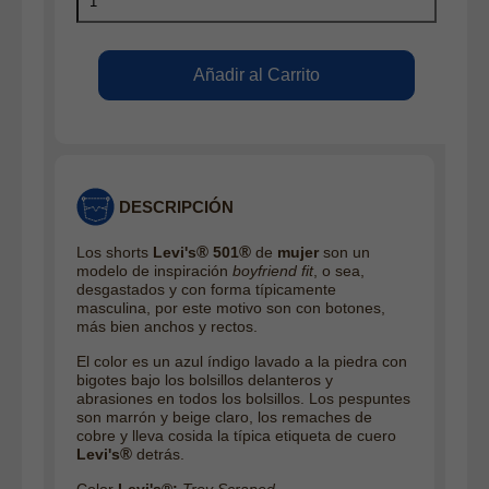
DESCRIPCIÓN
®
®
Los shorts
Levi's
501
de
mujer
son un
modelo de inspiración
boyfriend fit
, o sea,
desgastados y con forma típicamente
masculina, por este motivo son con botones,
más bien anchos y rectos.
El color es un azul índigo lavado a la piedra con
bigotes bajo los bolsillos delanteros y
abrasiones en todos los bolsillos. Los pespuntes
son marrón y beige claro, los remaches de
cobre y lleva cosida la típica etiqueta de cuero
®
Levi's
detrás.