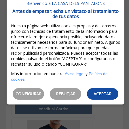
Bienvenido a LA CASA DELS PANTALONS
Antes de empezar: echa un vistazo al tratamiento
de tus datos
Nuestra página web utiliza cookies propias y de terceros
junto con técnicas de tratamiento de la información para
ofrecerte la mejor experiencia posible, incluyendo datos
técnicamente necesarios para su funcionamineto. Algunos
datos se utilizan de forma anónima para que puedas
recibir publicidad personalizada. Puedes aceptar todas las
65,00€
cookies pulsando el botón "ACEPTAR" o configurarlas o
32,50€
rechazar su uso clicando "CONFIGURAR".
IVA incluido
Más información en nuestra
y
Aviso legal
Política de
Ahorro:
32,50€
(
50%
)
.
cookies
Levi's® 501® Short Vaquero De
Mujer 56327-0399 Beige
CONFIGURAR
REBUTJAR
ACEPTAR