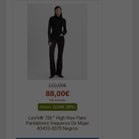
110,00€
88,00€
IVA incluido
Ahorro:
22,00€
(
20%
)
Levi's® 726™ High Rise Flare
Pantalones Vaqueros De Mujer
A3410-0070 Negros