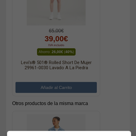
65,00€
39,00€
IVA incluido
Ahorro:
26,00€
(
40%
)
Levi's® 501® Rolled Short De Mujer
29961-0030 Lavado A La Piedra
Otros productos de la misma marca