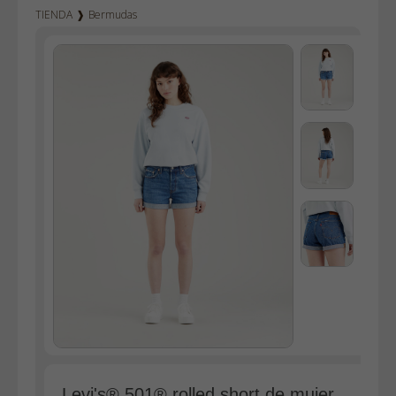
TIENDA
❱
Bermudas
Vaqueros hombre
Vaqueros mujer
Dockers
Pana hombre
Camisetas
Sudaderas
Camisas
Polos
Blusas
Bolsos
Vestidos
Faldas
Jerséys
Chaquetas
Levi's® 501® rolled short de mujer