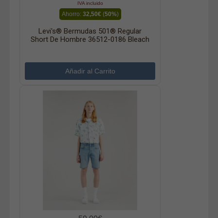
IVA incluido
Ahorro:
32,50€
(
50%
)
Levi's® Bermudas 501® Regular
Short De Hombre 36512-0186 Bleach