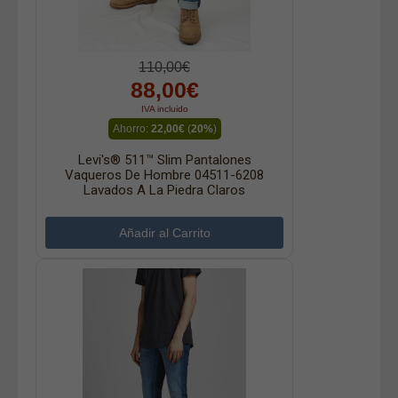
110,00€
88,00€
IVA incluido
Ahorro:
22,00€
(
20%
)
Levi's® 511™ Slim Pantalones
Vaqueros De Hombre 04511-6208
Lavados A La Piedra Claros