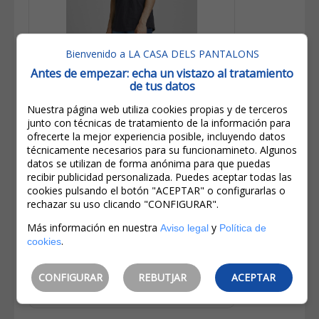
Bienvenido a LA CASA DELS PANTALONS
Antes de empezar: echa un vistazo al tratamiento
de tus datos
Nuestra página web utiliza cookies propias y de terceros
junto con técnicas de tratamiento de la información para
ofrecerte la mejor experiencia posible, incluyendo datos
técnicamente necesarios para su funcionamineto. Algunos
39,99€
datos se utilizan de forma anónima para que puedas
19,99€
recibir publicidad personalizada. Puedes aceptar todas las
cookies pulsando el botón "ACEPTAR" o configurarlas o
IVA incluido
rechazar su uso clicando "CONFIGURAR".
Ahorro:
20,00€
(
50%
)
Más información en nuestra
y
Aviso legal
Política de
Jack&Jones Pantalones Vaqueros
.
De Hombre Glenn Slim 12182975 Azul
cookies
Medio
CONFIGURAR
REBUTJAR
ACEPTAR