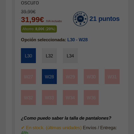
oscuro
Gabardina verano hombre
39,99€
Pana mujer
21 puntos
31,99€
IVA incluido
Ropa interior
Ahorro:
8,00€
(
20%
)
Opción seleccionada:
L30 - W28
L30
L32
L34
W27
W28
W29
W30
W31
W32
W33
W34
W36
¿Como puedo saber la talla de pantalones?
✔ En stock. (últimas unidades)
Envíos / Entrega:
48h