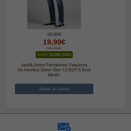
39,99€
19,99€
IVA incluido
Ahorro:
20,00€
(
50%
)
Jack&Jones Pantalones Vaqueros
De Hombre Glenn Slim 12182975 Azul
Medio