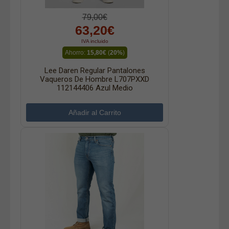
79,00€
63,20€
IVA incluido
Ahorro:
15,80€
(
20%
)
Lee Daren Regular Pantalones
Vaqueros De Hombre L707PXXD
112144406 Azul Medio