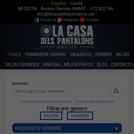
·
Español
Català
·
·
·
MI CESTA
Acceso Clientes SMART
972 302 746
·
info@lacasadelspantalons.cat
Facebook
Instagram
Youtube
TIENDA
PRIMAVERA-VERANO
VAQUEROS
HOMBRE
MUJER
TALLAS GRANDES
MARCAS
MEJOR PRECIO
BLOG
CONTACTO
Buscador
¿No encuentras lo que buscas?
Evíanos una sugerencia
Filtrar por genero
VAQUEROS HOMBRE