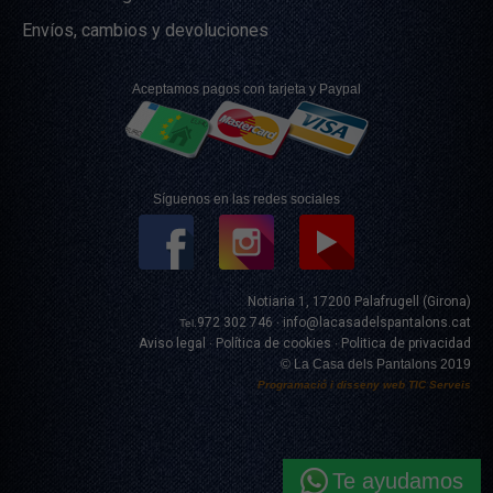
Envíos, cambios y devoluciones
Aceptamos pagos con tarjeta y Paypal
Síguenos en las redes sociales
Notiaria 1, 17200 Palafrugell (Girona)
972 302 746
info@lacasadelspantalons.cat
Tel.
·
Aviso legal
Política de cookies
Politica de privacidad
·
·
© La Casa dels Pantalons 2019
Programació i disseny web
TIC Serveis
Te ayudamos