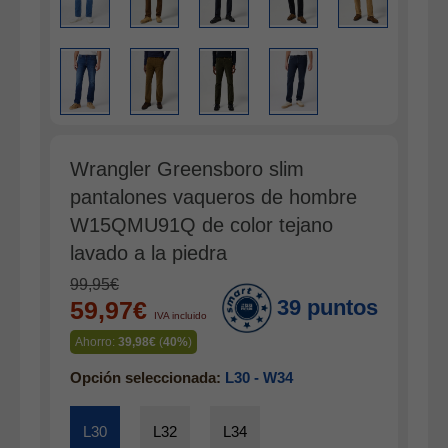
Gabardina verano hombre
Pana mujer
Ropa interior
Wrangler Greensboro slim
pantalones vaqueros de hombre
W15QMU91Q de color tejano
lavado a la piedra
99,95€
39 puntos
59,97€
IVA incluido
Ahorro:
39,98€
(
40%
)
Opción seleccionada:
L30 - W34
L30
L32
L34