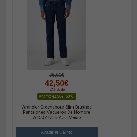
85,00€
42,50€
IVA incluido
Ahorro:
42,50€
(
50%
)
Wrangler Greensboro Slim Brushed
Pantalones Vaqueros De Hombre
W15QZ123B Azul Medio