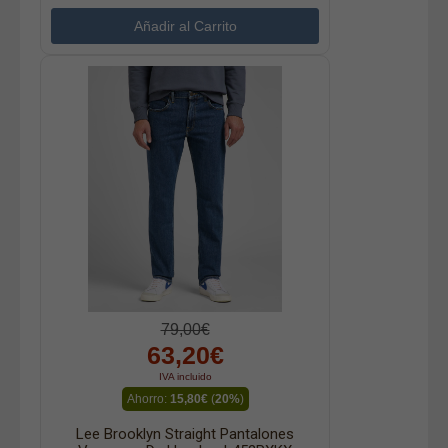
79,00€
63,20€
IVA incluido
Ahorro:
15,80€
(
20%
)
Lee Brooklyn Straight Pantalones