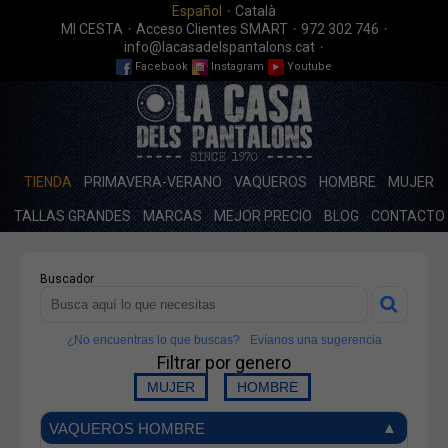
·
Español
Català
·
·
·
MI CESTA
Acceso Clientes SMART
972 302 746
·
info@lacasadelspantalons.cat
Facebook
Instagram
Youtube
TIENDA
PRIMAVERA-VERANO
VAQUEROS
HOMBRE
MUJER
TALLAS GRANDES
MARCAS
MEJOR PRECIO
BLOG
CONTACTO
Buscador
¿No encuentras lo que buscas?
Evíanos una sugerencia
Filtrar por genero
VAQUEROS HOMBRE