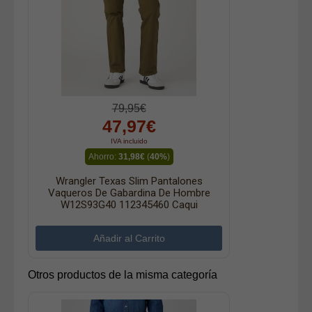
79,95€
47,97€
IVA incluido
Ahorro:
31,98€
(
40%
)
Wrangler Texas Slim Pantalones
Vaqueros De Gabardina De Hombre
W12S93G40 112345460 Caqui
Otros productos de la misma categoría