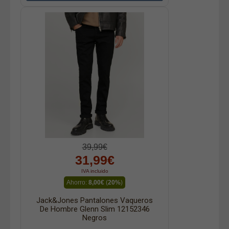
39,99€
31,99€
IVA incluido
Ahorro:
8,00€
(
20%
)
Jack&Jones Pantalones Vaqueros
De Hombre Glenn Slim 12152346
Negros