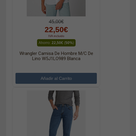
45,00€
22,50€
IVA incluido
Ahorro:
22,50€
(
50%
)
Wrangler Camisa De Hombre M/c De
Lino W5J1LO989 Blanca