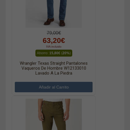
79,00€
63,20€
IVA incluido
Ahorro:
15,80€
(
20%
)
Wrangler Texas Straight Pantalones
Vaqueros De Hombre W12133010
Lavado A La Piedra