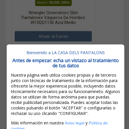
Ahorro:
39,50€
(
50%
)
Wrangler Greensboro Slim
Pantalones Vaqueros De Hombre
W15QQ1150 Azul Medio
Bienvenido a LA CASA DELS PANTALONS
Antes de empezar: echa un vistazo al tratamiento
de tus datos
Nuestra página web utiliza cookies propias y de terceros
junto con técnicas de tratamiento de la información para
ofrecerte la mejor experiencia posible, incluyendo datos
técnicamente necesarios para su funcionamineto. Algunos
datos se utilizan de forma anónima para que puedas
recibir publicidad personalizada. Puedes aceptar todas las
cookies pulsando el botón "ACEPTAR" o configurarlas o
rechazar su uso clicando "CONFIGURAR".
Más información en nuestra
y
Aviso legal
Política de
79,00€
.
cookies