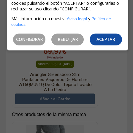
cookies pulsando el botón "ACEPTAR" o configurarlas o
rechazar su uso clicando "CONFIGURAR".
Más información en nuestra
y
Aviso legal
Política de
.
cookies
CONFIGURAR
REBUTJAR
ACEPTAR
99,95€
59,97€
IVA incluido
Ahorro:
39,98€
(
40%
)
Wrangler Greensboro Slim
Pantalones Vaqueros De Hombre
W15QMU91Q De Color Tejano Lavado
A La Piedra
Otros productos de la misma marca