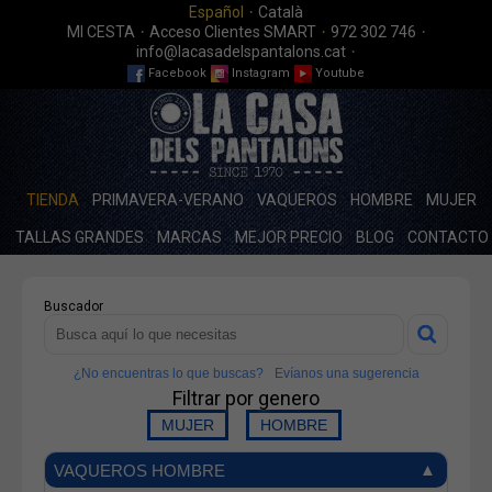
·
Español
Català
·
·
·
MI CESTA
Acceso Clientes SMART
972 302 746
·
info@lacasadelspantalons.cat
Facebook
Instagram
Youtube
TIENDA
PRIMAVERA-VERANO
VAQUEROS
HOMBRE
MUJER
TALLAS GRANDES
MARCAS
MEJOR PRECIO
BLOG
CONTACTO
Buscador
¿No encuentras lo que buscas?
Evíanos una sugerencia
Filtrar por genero
VAQUEROS HOMBRE