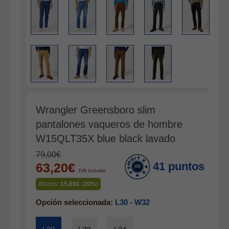
Gabardina verano hombre
Pana mujer
Ropa interior
Wrangler Greensboro slim
pantalones vaqueros de hombre
W15QLT35X blue black lavado
79,00€
41 puntos
63,20€
IVA incluido
Ahorro:
15,80€
(
20%
)
Opción seleccionada:
L30 - W32