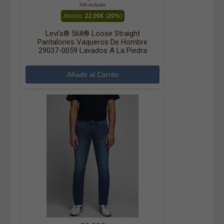
IVA incluido
Ahorro:
22,00€
(
20%
)
Levi's® 568® Loose Straight
Pantalones Vaqueros De Hombre
29037-0059 Lavados A La Piedra