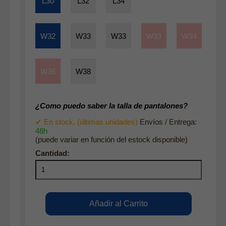
L30
L32
L34
W32
W33
W33
W33
W34
W36
W38
¿Como puedo saber la talla de pantalones?
✔ En stock. (últimas unidades)
Envíos / Entrega:
48h
(puede variar en función del estock disponible)