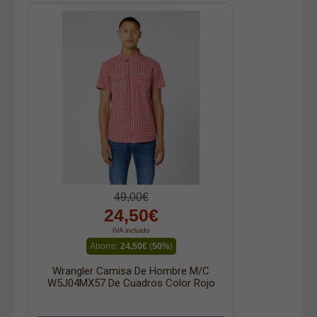
49,00€
24,50€
IVA incluido
Ahorro:
24,50€
(
50%
)
Wrangler Camisa De Hombre M/c
W5J04MX57 De Cuadros Color Rojo