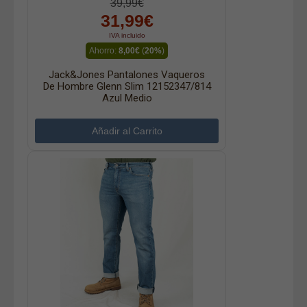
39,99€
31,99€
IVA incluido
Ahorro:
8,00€
(
20%
)
Jack&Jones Pantalones Vaqueros
De Hombre Glenn Slim 12152347/814
Azul Medio