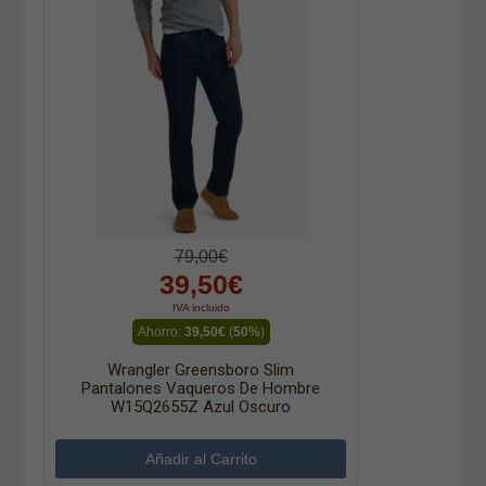
79,00€
39,50€
IVA incluido
Ahorro:
39,50€
(
50%
)
Wrangler Greensboro Slim
Pantalones Vaqueros De Hombre
W15Q2655Z Azul Oscuro