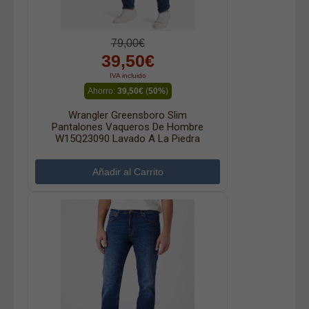
79,00€
39,50€
IVA incluido
Ahorro:
39,50€
(
50%
)
Wrangler Greensboro Slim
Pantalones Vaqueros De Hombre
W15Q23090 Lavado A La Piedra