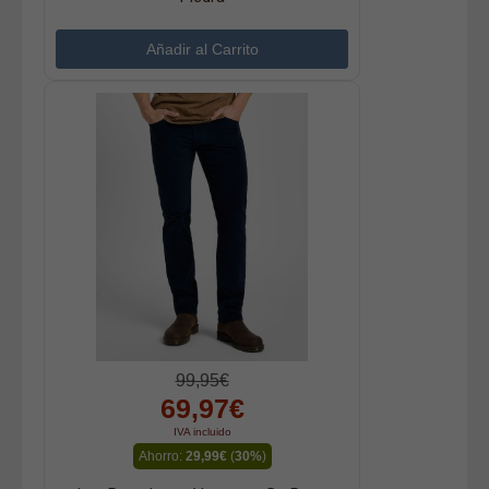
99,95€
69,97€
IVA incluido
Ahorro:
29,99€
(
30%
)