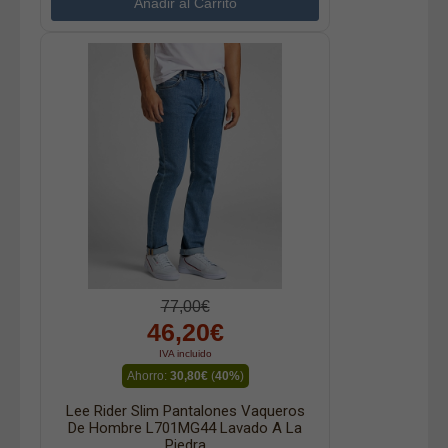
77,00€
46,20€
IVA incluido
Ahorro:
30,80€
(
40%
)
Lee Rider Slim Pantalones Vaqueros
De Hombre L701MG44 Lavado A La
Piedra