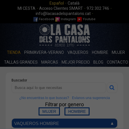
·
Español
Català
·
·
·
MI CESTA
Acceso Clientes SMART
972 302 746
·
info@lacasadelspantalons.cat
Facebook
Instagram
Youtube
TIENDA
PRIMAVERA-VERANO
VAQUEROS
HOMBRE
MUJER
TALLAS GRANDES
MARCAS
MEJOR PRECIO
BLOG
CONTACTO
Buscador
¿No encuentras lo que buscas?
Evíanos una sugerencia
Filtrar por genero
VAQUEROS HOMBRE