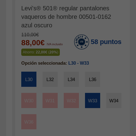
Gabardina verano hombre
Levi's® 501® regular pantalones
Pana mujer
vaqueros de hombre 00501-0162
Ropa interior
azul oscuro
110,00€
58 puntos
88,00€
IVA incluido
Ahorro:
22,00€
(
20%
)
Opción seleccionada:
L30 - W33
L30
L32
L34
L36
W30
W31
W32
W33
W34
W36