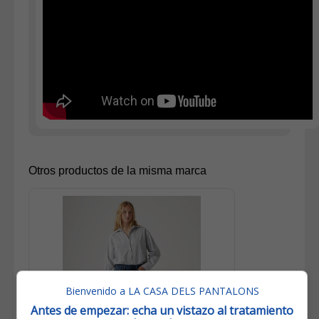
Otros productos de la misma marca
Bienvenido a LA CASA DELS PANTALONS
Antes de empezar: echa un vistazo al tratamiento