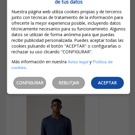
de tus datos
Nuestra página web utiliza cookies propias y de terceros
junto con técnicas de tratamiento de la información para
ofrecerte la mejor experiencia posible, incluyendo datos
130,00€
técnicamente necesarios para su funcionamineto. Algunos
104,00€
datos se utilizan de forma anónima para que puedas
recibir publicidad personalizada. Puedes aceptar todas las
IVA incluido
cookies pulsando el botón "ACEPTAR" o configurarlas o
Ahorro:
26,00€
(
20%
)
rechazar su uso clicando "CONFIGURAR".
Levi's® 725™ High Rise Bootcut
Más información en nuestra
y
Aviso legal
Política de
Pantalones Vaqueros De Mujer
.
cookies
18759-0115 Azul Medio
CONFIGURAR
REBUTJAR
ACEPTAR