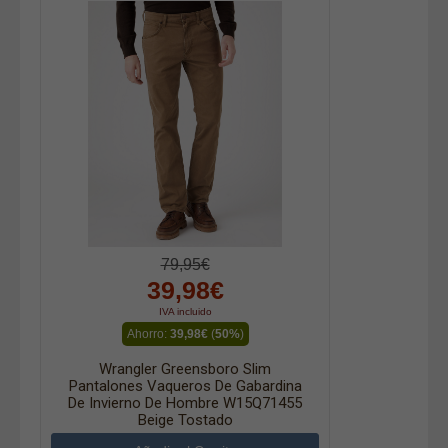
79,95€
39,98€
IVA incluido
Ahorro:
39,98€
(
50%
)
Wrangler Greensboro Slim
Pantalones Vaqueros De Gabardina
De Invierno De Hombre W15Q71455
Beige Tostado