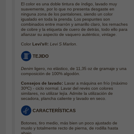
El color es una doble tintura de índigo, lavado muy
suavemente, por lo que no presenta desgaste en
ninguna zona de los pantalones, siendo un color
igualado en toda la prenda. Los pespuntes son
combinados entre marrón y amarillo claro, los remaches
de cobre y la etiqueta de cuero de detrás, todo ello para
afianzar su aspecto de vaquero auténtico,
vintage
.
Color
Levi's®:
Levi S Marlon
.
TEJIDO
Denim
ligero, no elástico, de 11,35 oz de gramaje y una
composición de 100% algodón.
Consejos de lavado:
Lavar a máquina en frío (máximo
30ºC) - ciclo normal. Lavar del revés con colores
similares, no utilizar lejía. Admite la utilización de
secadora, plancha caliente y lavado en seco.
CARACTERÍSTICAS
Botones, tiro medio, más bien un poco ajustado de
muslo y totalmente recto de pierna, de rodilla hasta
abajo.