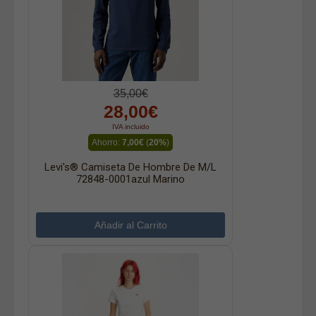
35,00€
28,00€
IVA incluido
Ahorro:
7,00€
(
20%
)
Levi's® Camiseta De Hombre De M/l
72848-0001azul Marino