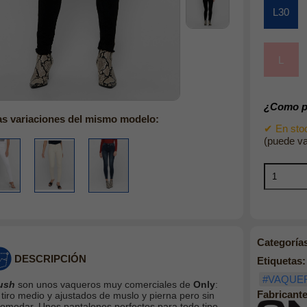
L30
L
¿Como pu
as variaciones del mismo modelo:
✔ En stoc
(puede va
Categoría
DESCRIPCIÓN
Etiquetas:
#VAQUE
ush
son unos vaqueros muy comerciales de
Only
:
Fabricante
 tiro medio y ajustados de muslo y pierna pero sin
comodar. Unos pantalones perfectos para todo tipo