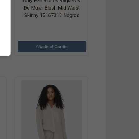
Only Pantalones Vaqueros
De Mujer Blush Mid Waist
Skinny 15167313 Negros