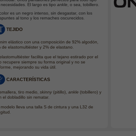
 necesidades. El largo es tipo
ankle
, o sea, tobillero.
 color es un negro intenso, sin desgastar, con los
spuntes al tono y los remaches oscurecidos.
TEJIDO
nim
elástico con una composición de 92% algodón,
 de elastomultiéster y 2% de elastano.
 elastomult
iéster facilita que el tejano estirado por el
o recupere siempre su forma original y no se
forme, mejorando su vida útil.
CARACTERÍSTICAS
emallera, tiro medio,
skinny
(pitillo),
ankle
(tobillero) y
 el dobladillo sin rematar.
 modelo lleva una talla S de cintura y una L32 de
gitud.