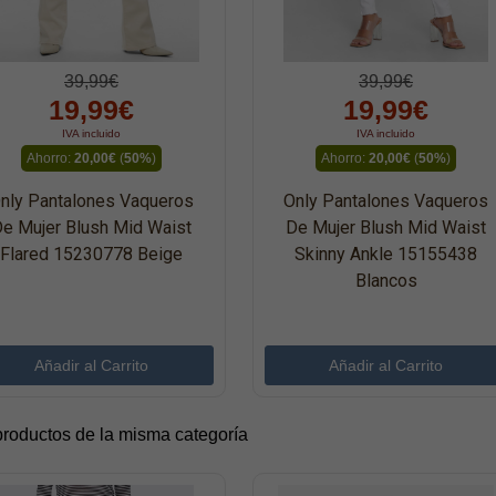
39,99€
39,99€
19,99€
19,99€
IVA incluido
IVA incluido
Ahorro:
20,00€
(
50%
)
Ahorro:
20,00€
(
50%
)
nly Pantalones Vaqueros
Only Pantalones Vaqueros
e Mujer Blush Mid Waist
De Mujer Blush Mid Waist
Flared 15230778 Beige
Skinny Ankle 15155438
Blancos
productos de la misma categoría