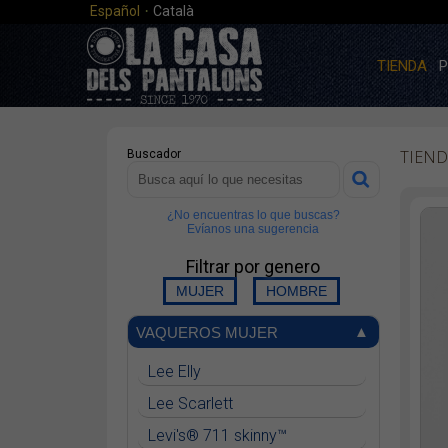
·
Español
Català
TIENDA
P
TIEND
Buscador
¿No encuentras lo que buscas?
Evíanos una sugerencia
Filtrar por genero
VAQUEROS MUJER
Lee Elly
Lee Scarlett
Levi's® 711 skinny™