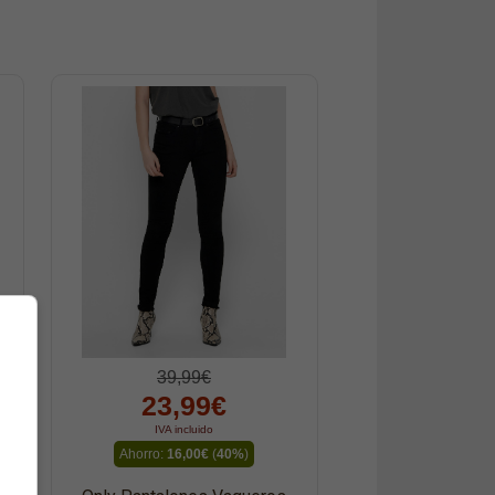
39,99€
23,99€
IVA incluido
Ahorro:
16,00€
(
40%
)