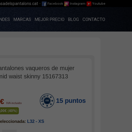
·
sadelspantalons.cat
Facebook
Instagram
Youtube
NDES
MARCAS
MEJOR PRECIO
BLOG
CONTACTO
antalones vaqueros de mujer
mid waist skinny 15167313
15 puntos
9€
IVA incluido
,00€
(
40%
)
eleccionada:
L32 - XS