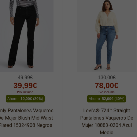
49,99€
130,00€
39,99€
78,00€
IVA incluido
IVA incluido
Ahorro:
10,00€
(
20%
)
Ahorro:
52,00€
(
40%
)
nly Pantalones Vaqueros
Levi's® 724™ Straight
e Mujer Blush Mid Waist
Pantalones Vaqueros De
Flared 15324908 Negros
Mujer 18883-0204 Azul
Medio