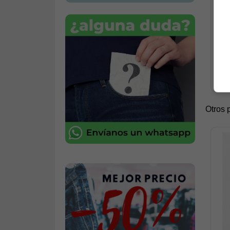
O
D
Otros 