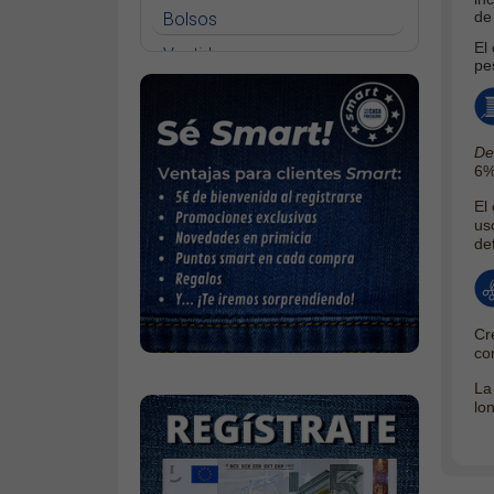
de
Bolsos
Only Blush medium waist flared
El
Vestidos
Only Madison high waist wide
pe
Faldas
Only Alicia straight
Jerséys
Only Sui slim
De
Chaquetas
6%
Complementos
​El
us
Cinturones
de
Bufandas y pañuelos
Calcetines
Cr
Calzado
con
Gabardina invierno hombre
La
Gabardina verano hombre
lon
Pana mujer
Ropa interior