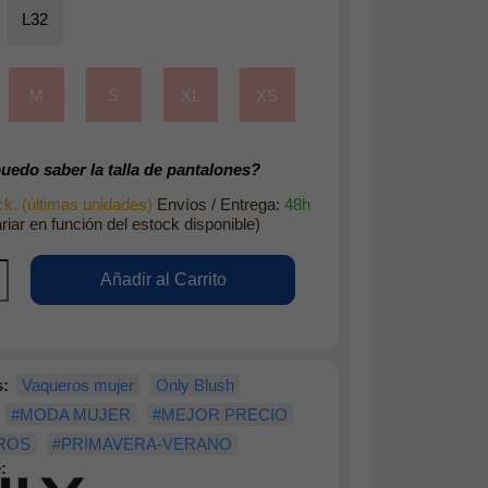
L32
M
S
XL
XS
edo saber la talla de pantalones?
k. (últimas unidades)
Envíos / Entrega:
48h
riar en función del estock disponible)
s:
Vaqueros mujer
Only Blush
#MODA MUJER
#MEJOR PRECIO
ROS
#PRIMAVERA-VERANO
: