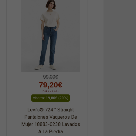
99,00€
79,20€
IVA incluido
Ahorro:
19,80€
(
20%
)
Levi's® 724™ Straight
Pantalones Vaqueros De
Mujer 18883-0238 Lavados
A La Piedra