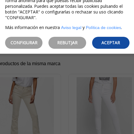
forma anónima para que puedas recibir publicidad
nly Pantalones Vaqueros
Only Pantalones Vaqueros
personalizada. Puedes aceptar todas las cookies pulsando el
e Mujer Blush Mid Waist
De Mujer Blush Mid Waist
botón "ACEPTAR" o configurarlas o rechazar su uso clicando
Skinny Ankle 15155438
Skinny 15218655 Beige
"CONFIGURAR".
Blancos
Más información en nuestra
y
.
Aviso legal
Política de cookies
CONFIGURAR
REBUTJAR
ACEPTAR
productos de la misma marca