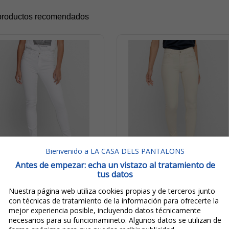
productos recomendados
Bienvenido a LA CASA DELS PANTALONS
Antes de empezar: echa un vistazo al tratamiento de
tus datos
39,99€
39,99€
19,99€
19,99€
Nuestra página web utiliza cookies propias y de terceros junto
con técnicas de tratamiento de la información para ofrecerte la
IVA incluido
IVA incluido
mejor experiencia posible, incluyendo datos técnicamente
Ahorro:
20,00€
(
50%
)
Ahorro:
20,00€
(
50%
)
necesarios para su funcionamineto. Algunos datos se utilizan de