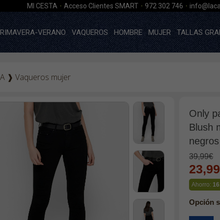
·
·
·
MI CESTA
Acceso Clientes SMART
972 302 746
info@laca
RIMAVERA-VERANO
VAQUEROS
HOMBRE
MUJER
TALLAS GRA
A
❱
Vaqueros mujer
Only p
Blush 
negros
39,99€
23,9
Ahorro:
16
Opción s