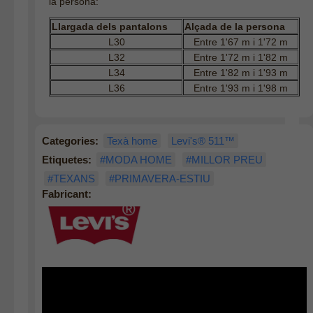
la persona:
Llargada dels pantalons
Alçada de la persona
L30
Entre 1'67 m i 1'72 m
L32
Entre 1'72 m i 1'82 m
L34
Entre 1'82 m i 1'93 m
L36
Entre 1'93 m i 1'98 m
Categories:
Texà home
Levi's® 511™
Etiquetes:
#MODA HOME
#MILLOR PREU
#TEXANS
#PRIMAVERA-ESTIU
Fabricant: