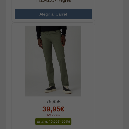
112342357 Negres
79,95€
39,95€
IVA inclòs
Estalvi:
40,00€
(
50%
)