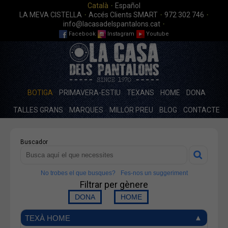
·
Català
Español
·
·
·
LA MEVA CISTELLA
Accés Clients SMART
972 302 746
·
info@lacasadelspantalons.cat
Facebook
Instagram
Youtube
BOTIGA
PRIMAVERA-ESTIU
TEXANS
HOME
DONA
TALLES GRANS
MARQUES
MILLOR PREU
BLOG
CONTACTE
Buscador
No trobes el que busques?
Fes-nos un suggeriment
Filtrar per gènere
TEXÀ HOME