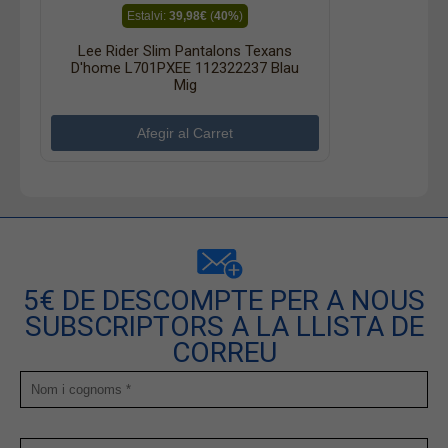
Estalvi:
39,98€
(
40%
)
Lee Rider Slim Pantalons Texans
D'home L701PXEE 112322237 Blau
Mig
5€ DE DESCOMPTE PER A NOUS
SUBSCRIPTORS A LA LLISTA DE
CORREU