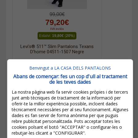
99,00€
79,20€
IVA inclòs
Estalvi:
19,80€
(
20%
)
Levi's® 511™ Slim Pantalons Texans
D'home 04511-1507 Negre
Benvingut a LA CASA DELS PANTALONS
Abans de començar: fes un cop d'ull al tractament
de les teves dades
Altres productes de la mateixa marca
La nostra pàgina web fa servir cookies pròpies i de tercers
junt amb tècniques de tractament de la informació per
oferir-te la millor experiència possible, incloent dades
tècnicament necessàries per al seu funcionament. Algunes
dades es fan servir de forma anònima per que puguis
rebre publicitat personalitzada. Pots acceptar totes les
cookies polsant el botó "ACCEPTAR" o configurar-les o
rebutjar-les clicant a "CONFIGURAR".