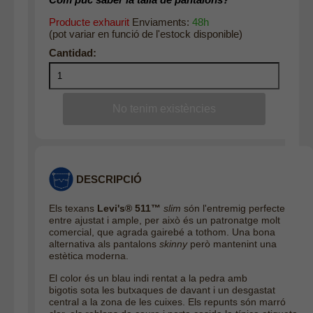
Producte exhaurit
Enviaments:
48h
(pot variar en funció de l'estock disponible)
DESCRIPCIÓ
Els texans
Levi's® 511™
slim
són l'entremig perfecte
entre ajustat i ample, per això és un patronatge molt
comercial, que agrada gairebé a tothom. Una bona
alternativa als pantalons
skinny
però mantenint una
estètica moderna.
El color és un blau indi rentat a la pedra amb
bigotis sota les butxaques de davant i un desgastat
central a la zona de les cuixes.
Els repunts són marró