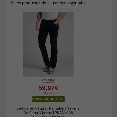
Altres productes de la mateixa categoria
99,95€
59,97€
IVA inclòs
Estalvi:
39,98€
(
40%
)
Lee Daren Regular Pantalons Texans
De Pana D'home L707AXD28