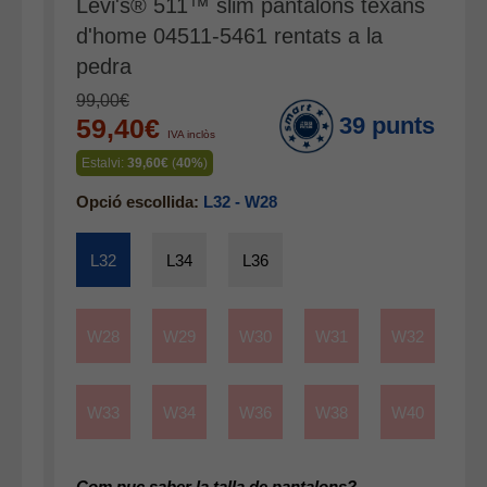
Levi's® 511™ slim pantalons texans
Mitjons
d'home 04511-5461 rentats a la
Pana dona
pedra
Roba interior
99,00€
39 punts
59,40€
IVA inclòs
Estalvi:
39,60€
(
40%
)
Opció escollida:
L32 - W28
L32
L34
L36
W28
W29
W30
W31
W32
W33
W34
W36
W38
W40
Com puc saber la talla de pantalons?