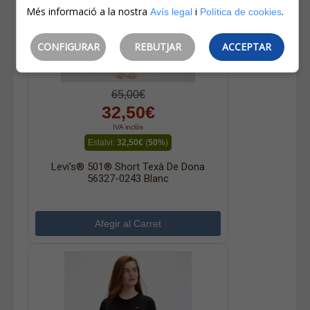
Més informació a la nostra
i
.
Avís legal
Política de cookies
CONFIGURAR
REBUTJAR
ACCEPTAR
65,00€
32,50€
IVA inclòs
Estalvi:
32,50€
(
50%
)
Levi's® 501® Short Texà De Dona
56327-0243 Blanc