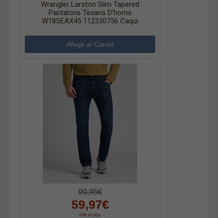
Wrangler Larston Slim Tapered
Pantalons Texans D'home
W18SEAX45 112330756 Caqui
99,95€
59,97€
IVA inclòs