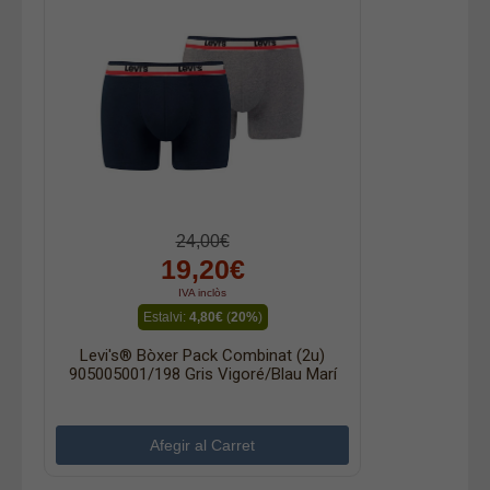
24,00€
19,20€
IVA inclòs
Estalvi:
4,80€
(
20%
)
Levi's® Bòxer Pack Combinat (2u)
905005001/198 Gris Vigoré/blau Marí