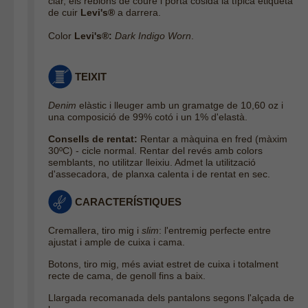
clar, els reblons de coure i porta cosida la típica etiqueta
de cuir
Levi's®
a darrera.
Color
Levi's®:
Dark Indigo Worn
.
TEIXIT
Denim
elàstic i lleuger amb un gramatge de 10,60 oz i
una composició de 99% cotó i un 1% d'elastà.
Consells de rentat:
Rentar a màquina en fred (màxim
30ºC) - cicle normal. Rentar del revés amb colors
semblants, no utilitzar lleixiu. Admet la utilització
d'assecadora, de planxa calenta i de rentat en sec.
CARACTERÍSTIQUES
Cremallera, tiro mig i
slim
: l'entremig perfecte entre
ajustat i ample de cuixa i cama.
Botons, tiro mig, més aviat estret de cuixa i totalment
recte de cama, de genoll fins a baix.
Llargada recomanada dels pantalons segons l'alçada de