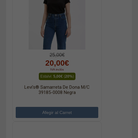
25,00€
20,00€
IVA inclòs
Estalvi:
5,00€
(
20%
)
Levi’s® Samarreta De Dona M/c
39185-0008 Negra