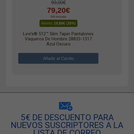
99,00€
79,20€
IVA incluido
Ahorro:
19,80€
(
20%
)
Levi's® 512™ Slim Taper Pantalones
Vaqueros De Hombre 28833-1317
Azul Oscuro
5€ DE DESCUENTO PARA
NUEVOS SUSCRIPTORES A LA
LISTA DE CORREO