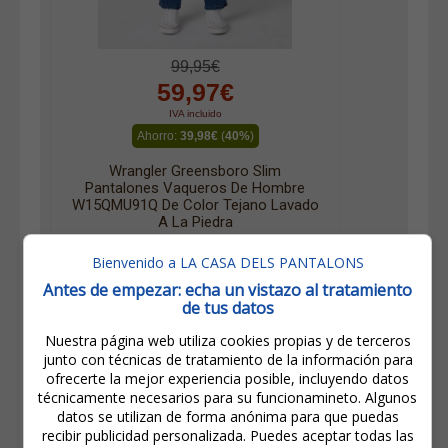
99,95€
59,97€
IVA incluido
Ahorro:
39,98€
(
40%
)
Wrangler Greensboro Slim
Pantalones Vaqueros De Hombre
W15QMU91Q De Color Tejano Lavado
A La Piedra
Bienvenido a LA CASA DELS PANTALONS
Antes de empezar: echa un vistazo al tratamiento
de tus datos
Nuestra página web utiliza cookies propias y de terceros
junto con técnicas de tratamiento de la información para
ofrecerte la mejor experiencia posible, incluyendo datos
técnicamente necesarios para su funcionamineto. Algunos
datos se utilizan de forma anónima para que puedas
recibir publicidad personalizada. Puedes aceptar todas las