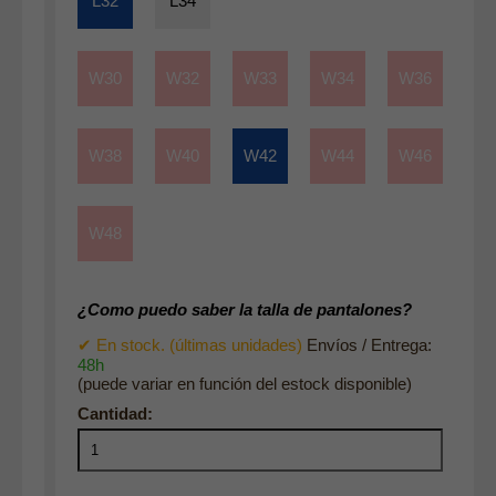
L32
L34
W30
W32
W33
W34
W36
W38
W40
W42
W44
W46
W48
¿Como puedo saber la talla de pantalones?
✔ En stock. (últimas unidades)
Envíos / Entrega:
48h
(puede variar en función del estock disponible)