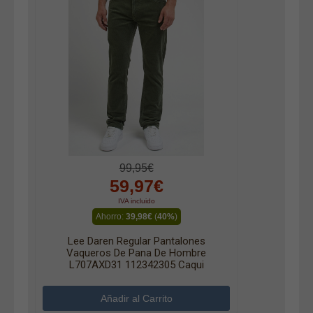
99,95€
59,97€
IVA incluido
Ahorro:
39,98€
(
40%
)
Lee Daren Regular Pantalones
Vaqueros De Pana De Hombre
L707AXD31 112342305 Caqui