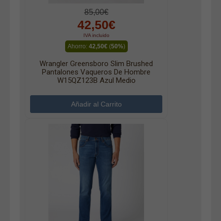
85,00€
42,50€
IVA incluido
Ahorro:
42,50€
(
50%
)
Wrangler Greensboro Slim Brushed
Pantalones Vaqueros De Hombre
W15QZ123B Azul Medio