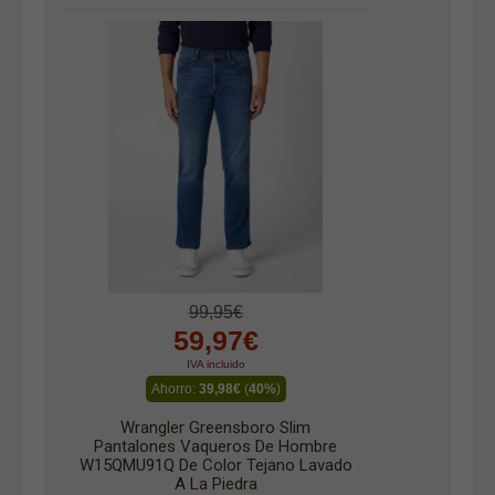
99,95€
59,97€
IVA incluido
Ahorro:
39,98€
(
40%
)
Wrangler Greensboro Slim
Pantalones Vaqueros De Hombre
W15QMU91Q De Color Tejano Lavado
A La Piedra