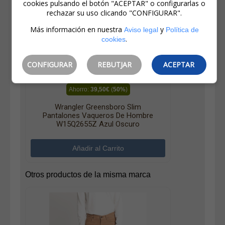
cookies pulsando el botón "ACEPTAR" o configurarlas o
rechazar su uso clicando "CONFIGURAR".
Más información en nuestra
y
Aviso legal
Política de
.
cookies
79,00€
CONFIGURAR
REBUTJAR
ACEPTAR
39,50€
IVA incluido
Ahorro:
39,50€
(
50%
)
Wrangler Greensboro Slim
Pantalones Vaqueros De Hombre
W15Q2655Z Azul Oscuro
Otros productos de la misma marca