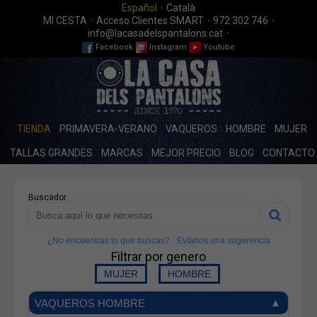
·
Español
Català
·
·
·
MI CESTA
Acceso Clientes SMART
972 302 746
·
info@lacasadelspantalons.cat
Facebook
Instagram
Youtube
TIENDA
PRIMAVERA-VERANO
VAQUEROS
HOMBRE
MUJER
TALLAS GRANDES
MARCAS
MEJOR PRECIO
BLOG
CONTACTO
Buscador
¿No encuentras lo que buscas?
Evíanos una sugerencia
Filtrar por genero
VAQUEROS HOMBRE